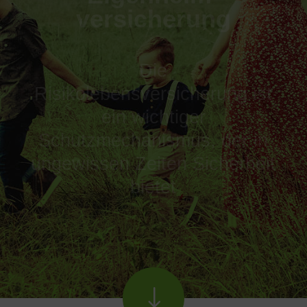
versicherung
Die
Risikolebensversicherung ist
ein wichtiger
Schutzmechanismus, der in
ungewissen Zeiten Sicherheit
bietet
"